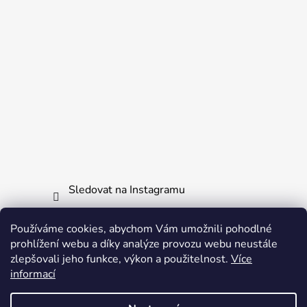
Sledovat na Instagramu
Používáme cookies, abychom Vám umožnili pohodlné
Informace pro vás
prohlížení webu a díky analýze provozu webu neustále
zlepšovali jeho funkce, výkon a použitelnost.
Více
Obchodní podmínky
informací
Ochrana osobních údajů