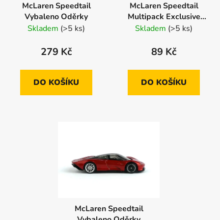
McLaren Speedtail
McLaren Speedtail
Vybaleno Oděrky
Multipack Exclusive
Vybaleno Oděrky
Skladem
(>5 ks)
Skladem
(>5 ks)
279 Kč
89 Kč
DO KOŠÍKU
DO KOŠÍKU
McLaren Speedtail
Vybaleno Oděrky