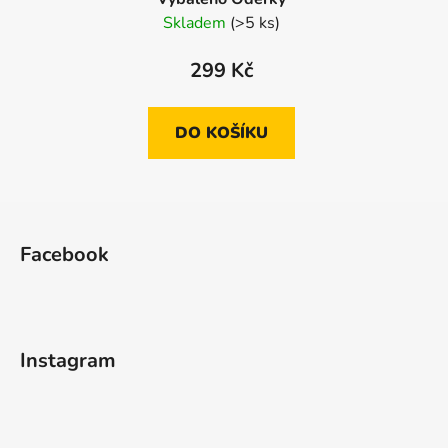
Skladem
(>5 ks)
299 Kč
DO KOŠÍKU
Z
á
Facebook
p
a
t
í
Instagram