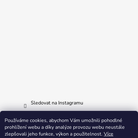
Sledovat na Instagramu
Používáme cookies, abychom Vám umožnili pohodlné
Informace pro vás
prohlížení webu a díky analýze provozu webu neustále
zlepšovali jeho funkce, výkon a použitelnost.
Více
Obchodní podmínky