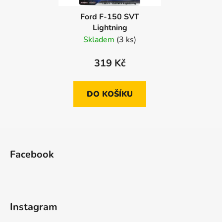
Ford F-150 SVT
Lightning
Skladem
(3 ks)
319 Kč
DO KOŠÍKU
Z
á
Facebook
p
a
t
í
Instagram