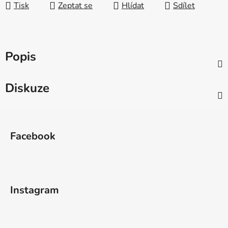
Tisk
Zeptat se
Hlídat
Sdílet
Popis
Diskuze
Z
á
Facebook
p
a
t
í
Instagram