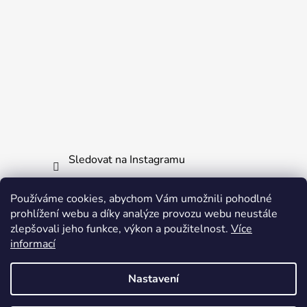
Sledovat na Instagramu
Používáme cookies, abychom Vám umožnili pohodlné
Informace pro vás
prohlížení webu a díky analýze provozu webu neustále
zlepšovali jeho funkce, výkon a použitelnost.
Více
Obchodní podmínky
informací
Ochrana osobních údajů
Nastavení