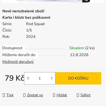
Nové nerozbalené zboží
Karta i blistr bez poškození
Série:
Rod Squad
Číslo:
1/5
Rok:
2024
Dostupnost
Skladem
(2 ks)
Můžeme doručit do:
12.8.2026
Možnosti doručení
79 Kč
DO KOŠÍKU
Měrná cena:
Tisk
Zeptat se
Hlídat
Sdílet