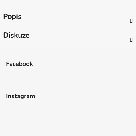
Popis
Diskuze
Z
á
Facebook
p
a
t
í
Instagram