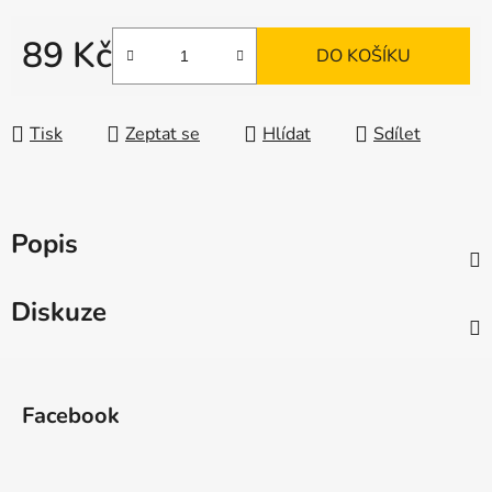
89 Kč
DO KOŠÍKU
Měrná cena:
Tisk
Zeptat se
Hlídat
Sdílet
Popis
Diskuze
Z
á
Facebook
p
a
t