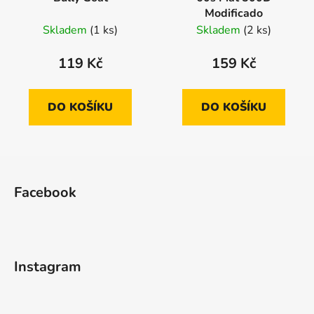
Modificado
Skladem
(1 ks)
Skladem
(2 ks)
119 Kč
159 Kč
DO KOŠÍKU
DO KOŠÍKU
Z
á
Facebook
p
a
t
í
Instagram