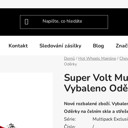
Kontakt
Sledování zásilky
Blog
Znač
Domů
/
Hot Wheels Mainline
/
Chev
Oděrky
Super Volt Mu
Vybaleno Odě
Nové rozbalené zboží. Vybale
Oděrky na čelním skle a střeš
Série:
Multipack Exclus
Číslo:
/