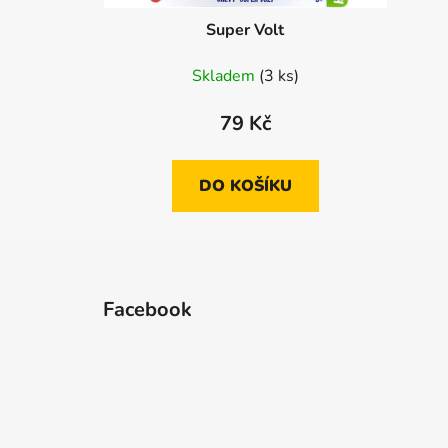
Super Volt
Skladem
(3 ks)
79 Kč
DO KOŠÍKU
Z
á
Facebook
p
a
t
í