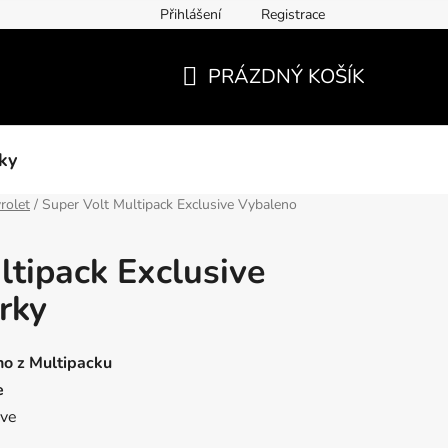
Přihlášení
Registrace
PRÁZDNÝ KOŠÍK
NÁKUPNÍ
KOŠÍK
ky
rolet
/
Super Volt Multipack Exclusive Vybaleno
ltipack Exclusive
rky
no z Multipacku
e
ive