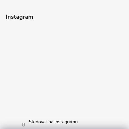
t
í
Instagram
Sledovat na Instagramu