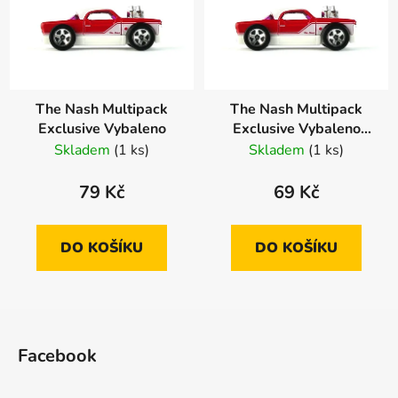
The Nash Multipack
The Nash Multipack
Exclusive Vybaleno
Exclusive Vybaleno
Error
Skladem
(1 ks)
Skladem
(1 ks)
79 Kč
69 Kč
DO KOŠÍKU
DO KOŠÍKU
Z
á
Facebook
p
a