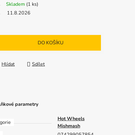
Skladem
(1 ks)
11.8.2026
DO KOŠÍKU
Hlídat
Sdílet
ňkové parametry
Hot Wheels
gorie
Mishmash
074299057854