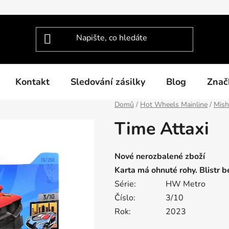
Kontakt
Sledování zásilky
Blog
Znač
Domů
/
Hot Wheels Mainline
/
Mis
Time Attaxi
Nové nerozbalené zboží
Karta má ohnuté rohy. Blistr 
Série:
HW Metro
Číslo:
3/10
Rok:
2023