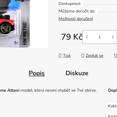
Dostupnost
Můžeme doručit do:
Možnosti doručení
79 Kč
Měrná cena:
Tisk
Zeptat se
Popis
Diskuze
me Attaxi
model, který nesmí chybět ve Tvé sbírce.
Dopl
Kate
EAN