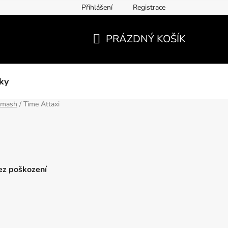
Přihlášení
Registrace
PRÁZDNÝ KOŠÍK
NÁKUPNÍ
KOŠÍK
ky
hmash
/
Time Attaxi
bez poškození