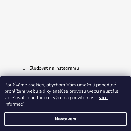
Sledovat na Instagramu
Používáme cookies, abychom Vám umožnili pohodlné
Informace pro vás
prohlížení webu a díky analýze provozu webu neustále
zlepšovali jeho funkce, výkon a použitelnost.
Více
Obchodní podmínky
informací
Ochrana osobních údajů
Nastavení