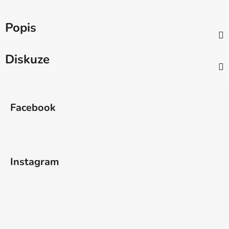
Popis
Diskuze
Z
á
Facebook
p
a
t
í
Instagram