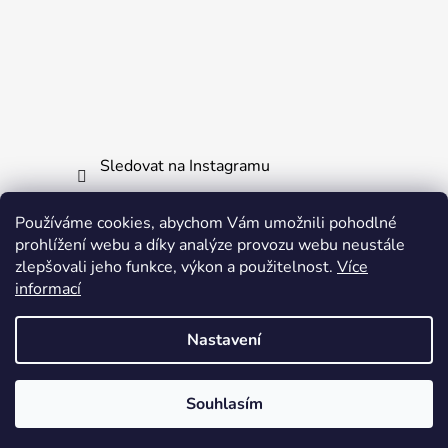
Sledovat na Instagramu
Používáme cookies, abychom Vám umožnili pohodlné
Informace pro vás
prohlížení webu a díky analýze provozu webu neustále
zlepšovali jeho funkce, výkon a použitelnost.
Více
Obchodní podmínky
informací
Ochrana osobních údajů
Nastavení
Vytvořil Shoptet
Souhlasím
Copyright 2026
WheelsToys.cz
. Všechna práva
vyhrazena.