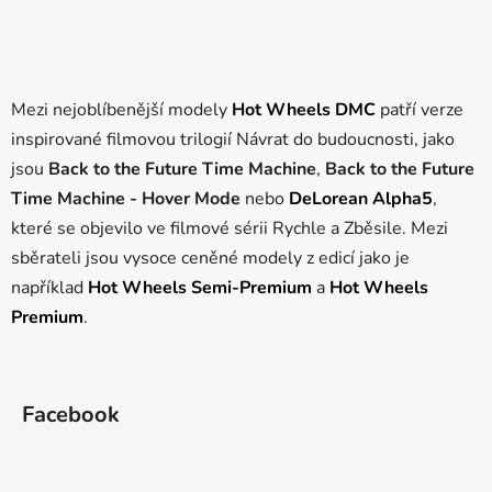
Mezi nejoblíbenější modely
Hot Wheels DMC
patří verze
inspirované filmovou trilogií Návrat do budoucnosti, jako
jsou
Back to the Future Time Machine
,
Back to the Future
Time Machine - Hover Mode
nebo
DeLorean Alpha5
,
které se objevilo ve filmové sérii Rychle a Zběsile. Mezi
sběrateli jsou vysoce ceněné modely z edicí jako je
například
Hot Wheels Semi-Premium
a
Hot Wheels
Premium
.
Z
á
Facebook
p
a
t