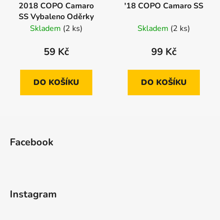
2018 COPO Camaro
'18 COPO Camaro SS
SS Vybaleno Oděrky
Skladem
(2 ks)
Skladem
(2 ks)
59 Kč
99 Kč
DO KOŠÍKU
DO KOŠÍKU
Z
á
Facebook
p
a
t
í
Instagram