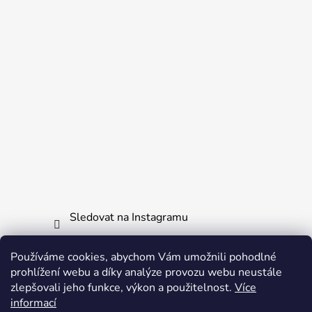
Sledovat na Instagramu
Používáme cookies, abychom Vám umožnili pohodlné
Informace pro vás
prohlížení webu a díky analýze provozu webu neustále
zlepšovali jeho funkce, výkon a použitelnost.
Více
Obchodní podmínky
informací