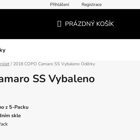
Přihlášení
Registrace
PRÁZDNÝ KOŠÍK
NÁKUPNÍ
KOŠÍK
ky
rolet
/
2018 COPO Camaro SS Vybaleno Oděrky
amaro SS Vybaleno
no z 5-Packu
dním skle
Pack