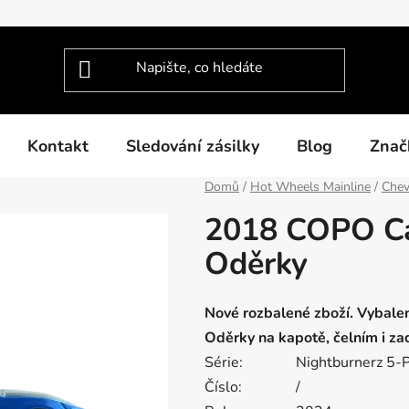
Kontakt
Sledování zásilky
Blog
Znač
Domů
/
Hot Wheels Mainline
/
Chev
2018 COPO C
Oděrky
Nové rozbalené zboží. Vybale
Oděrky na kapotě, čelním i za
Série:
Nightburnerz 5-
Číslo:
/