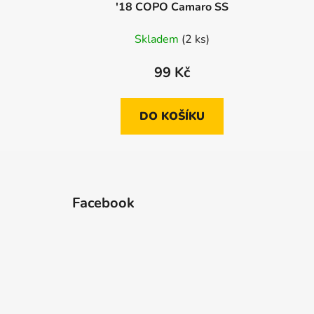
'18 COPO Camaro SS
Skladem
(2 ks)
99 Kč
DO KOŠÍKU
Z
á
Facebook
p
a
t
í