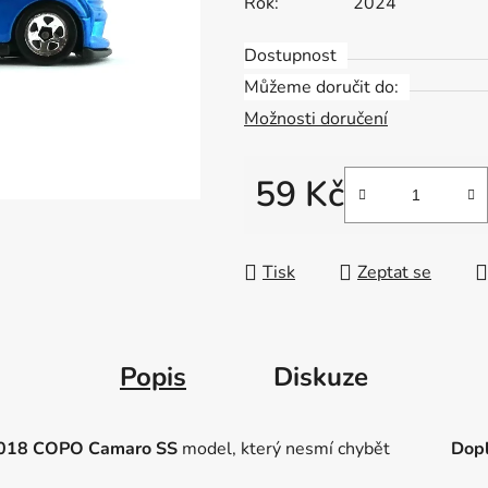
Rok:
2024
Dostupnost
Můžeme doručit do:
Možnosti doručení
59 Kč
Měrná cena:
Tisk
Zeptat se
Popis
Diskuze
2018 COPO Camaro SS
model, který nesmí chybět
Dopl