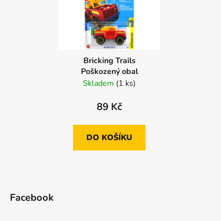
Bricking Trails
Poškozený obal
Skladem
(1 ks)
89 Kč
DO KOŠÍKU
Z
á
Facebook
p
a