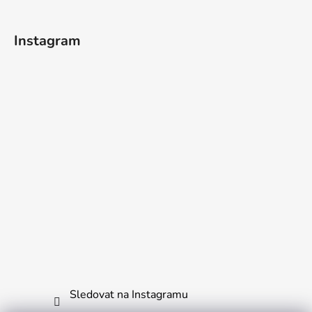
t
í
Instagram
Sledovat na Instagramu