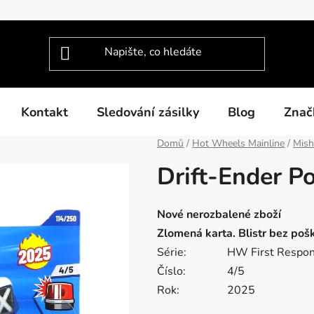
Kontakt
Sledování zásilky
Blog
Znač
Domů
/
Hot Wheels Mainline
/
Mis
Drift-Ender P
Nové nerozbalené zboží
Zlomená karta. Blistr bez poš
Série:
HW First Respo
Číslo:
4/5
Rok:
2025