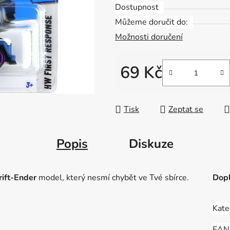
Dostupnost
Můžeme doručit do:
Možnosti doručení
69 Kč
Měrná cena:
Tisk
Zeptat se
Popis
Diskuze
ift-Ender
model, který nesmí chybět ve Tvé sbírce.
Dopl
Kate
EAN