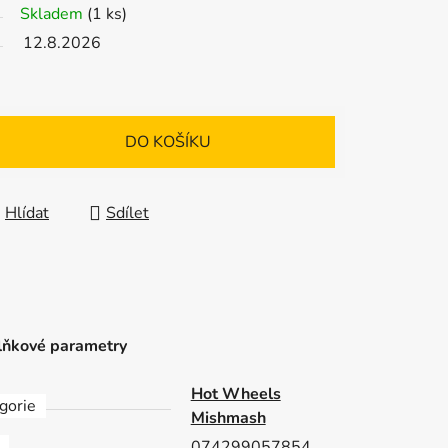
Skladem
(1 ks)
12.8.2026
DO KOŠÍKU
Hlídat
Sdílet
ňkové parametry
Hot Wheels
gorie
Mishmash
074299057854