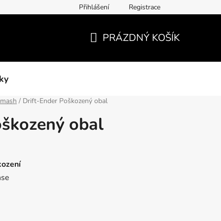
Přihlášení
Registrace
PRÁZDNÝ KOŠÍK
NÁKUPNÍ
KOŠÍK
ky
hmash
/
Drift-Ender Poškozený obal
oškozený obal
kození
nse