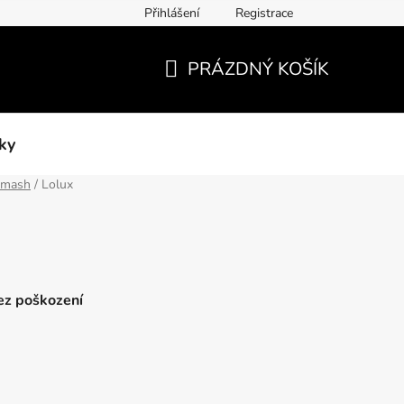
Přihlášení
Registrace
PRÁZDNÝ KOŠÍK
NÁKUPNÍ
KOŠÍK
ky
hmash
/
Lolux
bez poškození