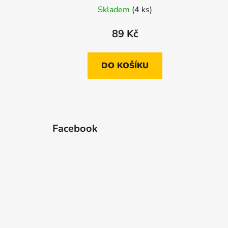
Skladem
(4 ks)
89 Kč
DO KOŠÍKU
Z
á
Facebook
p
a
t
í