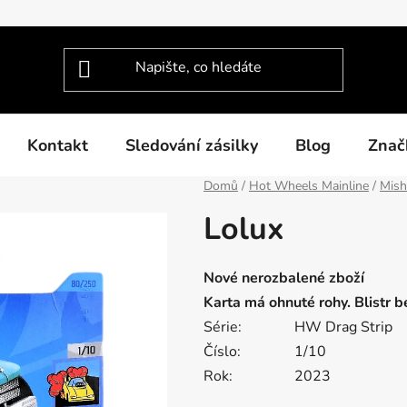
Kontakt
Sledování zásilky
Blog
Znač
Domů
/
Hot Wheels Mainline
/
Mis
Lolux
Nové nerozbalené zboží
Karta má ohnuté rohy. Blistr 
Série:
HW Drag Strip
Číslo:
1/10
Rok:
2023