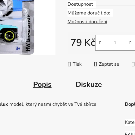
Dostupnost
Můžeme doručit do:
Možnosti doručení
79 Kč
Měrná cena:
Tisk
Zeptat se
Popis
Diskuze
olux
model, který nesmí chybět ve Tvé sbírce.
Dopl
Kate
EAN