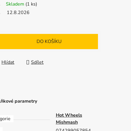
Skladem
(1 ks)
12.8.2026
DO KOŠÍKU
Hlídat
Sdílet
ňkové parametry
Hot Wheels
gorie
Mishmash
074299057854