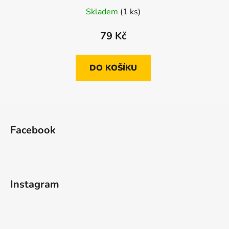
Skladem
(1 ks)
79 Kč
DO KOŠÍKU
Z
á
Facebook
p
a
t
í
Instagram