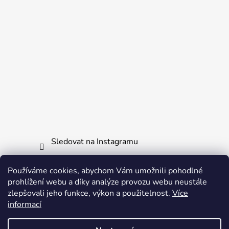
Sledovat na Instagramu
Používáme cookies, abychom Vám umožnili pohodlné
Informace pro vás
prohlížení webu a díky analýze provozu webu neustále
zlepšovali jeho funkce, výkon a použitelnost.
Více
Obchodní podmínky
informací
Ochrana osobních údajů