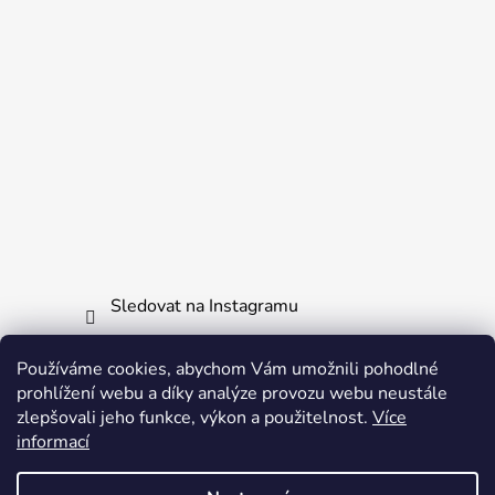
Sledovat na Instagramu
Používáme cookies, abychom Vám umožnili pohodlné
Informace pro vás
prohlížení webu a díky analýze provozu webu neustále
zlepšovali jeho funkce, výkon a použitelnost.
Více
Obchodní podmínky
informací
Ochrana osobních údajů