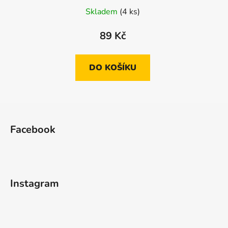
Skladem
(4 ks)
89 Kč
DO KOŠÍKU
Z
á
Facebook
p
a
t
í
Instagram