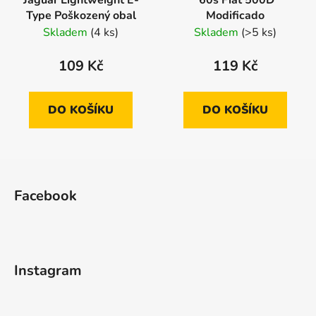
Type Poškozený obal
Modificado
Skladem
(4 ks)
Skladem
(>5 ks)
109 Kč
119 Kč
DO KOŠÍKU
DO KOŠÍKU
Z
á
Facebook
p
a
t
í
Instagram