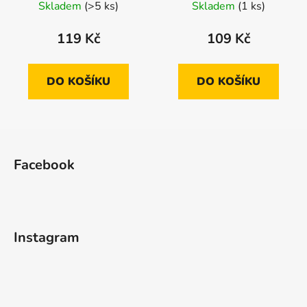
Skladem
(>5 ks)
Skladem
(1 ks)
119 Kč
109 Kč
DO KOŠÍKU
DO KOŠÍKU
Z
á
Facebook
p
a
t
í
Instagram