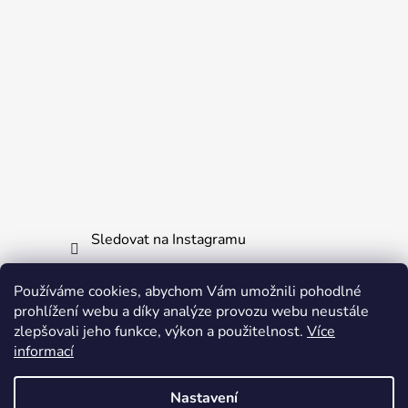
Sledovat na Instagramu
Používáme cookies, abychom Vám umožnili pohodlné
Informace pro vás
prohlížení webu a díky analýze provozu webu neustále
zlepšovali jeho funkce, výkon a použitelnost.
Více
Obchodní podmínky
informací
Ochrana osobních údajů
Nastavení