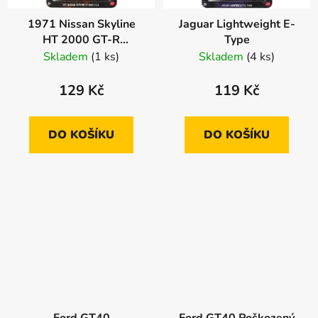
1971 Nissan Skyline
Jaguar Lightweight E-
HT 2000 GT-R
Type
Poškozený obal
Skladem
(1 ks)
Skladem
(4 ks)
129 Kč
119 Kč
DO KOŠÍKU
DO KOŠÍKU
Ford GT40
Ford GT40 Poškozený