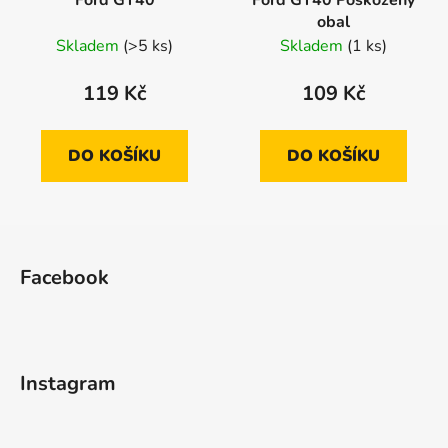
obal
Skladem
(>5 ks)
Skladem
(1 ks)
119 Kč
109 Kč
DO KOŠÍKU
DO KOŠÍKU
Z
á
Facebook
p
a
t
í
Instagram