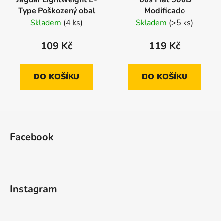
Type Poškozený obal
Modificado
Skladem
(4 ks)
Skladem
(>5 ks)
109 Kč
119 Kč
DO KOŠÍKU
DO KOŠÍKU
Z
á
Facebook
p
a
t
í
Instagram