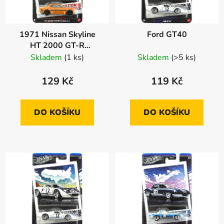
1971 Nissan Skyline
Ford GT40
HT 2000 GT-R
Poškozený obal
Skladem
(1 ks)
Skladem
(>5 ks)
129 Kč
119 Kč
DO KOŠÍKU
DO KOŠÍKU